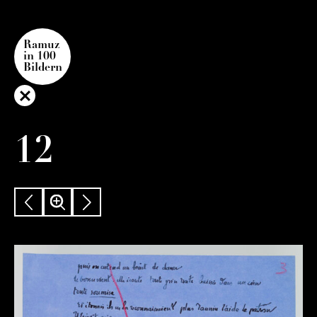
Ramuz
in 100
Bildern
12
VORHERIGES
ZOOM
NÄCHSTE