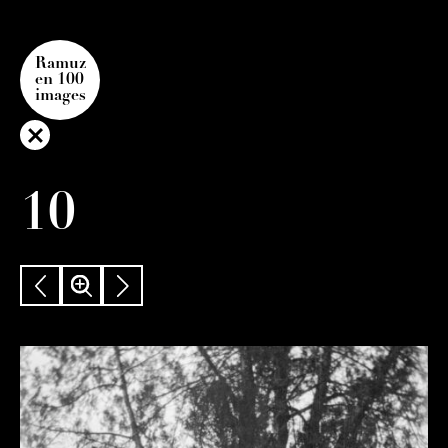
Ramuz
en 100
images
10
PRÉCÉDENT
ZOOM
SUIVANT