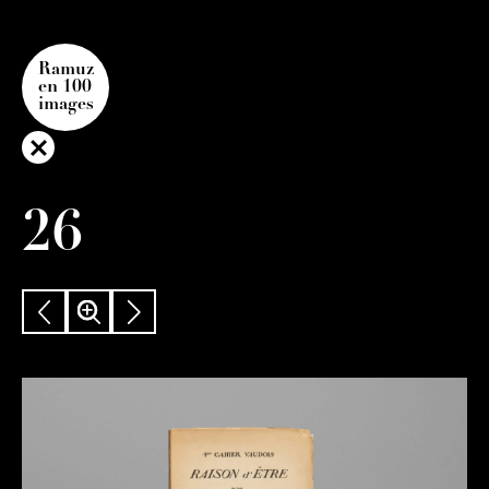
Ramuz
en 100
images
26
PRÉCÉDENT
ZOOM
SUIVANT