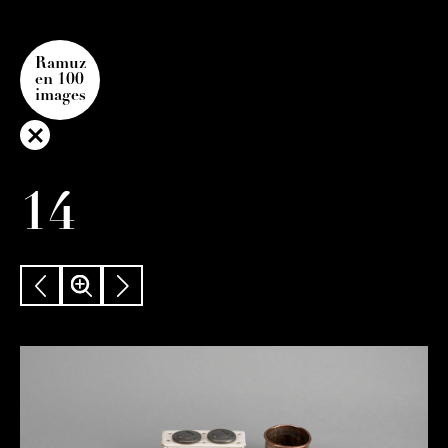
Ramuz
en 100
images
14
PRÉCÉDENT
ZOOM
SUIVANT