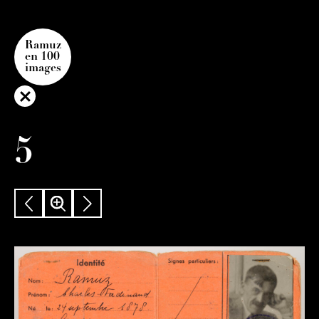
Ramuz
en 100
images
5
PRÉCÉDENT
ZOOM
SUIVANT