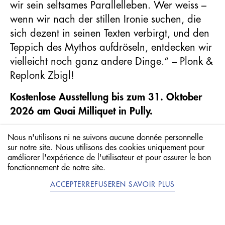
wir sein seltsames Parallelleben. Wer weiss –
wenn wir nach der stillen Ironie suchen, die
sich dezent in seinen Texten verbirgt, und den
Teppich des Mythos aufdröseln, entdecken wir
vielleicht noch ganz andere Dinge.“ – Plonk &
Replonk Zbigl!
Kostenlose Ausstellung bis zum 31. Oktober
2026 am Quai Milliquet in Pully.
Öffentliche Vernissage: Mittwoch, 3. Juni 2026
Nous n'utilisons ni ne suivons aucune donnée personnelle
um 18:00 Uhr in der Bar La Générale, Quai
sur notre site. Nous utilisons des cookies uniquement pour
améliorer l'expérience de l'utilisateur et pour assurer le bon
Milliquet, 1009 Pully
ICH BESUCHE
fonctionnement de notre site.
Weitere Informationen zur Vernissage sowie
ACCEPTER
REFUSER
EN SAVOIR PLUS
EN
FR
NEWSLETTER
zur Stand-up-Comedy-Show mit dem Komiker
Robin Chessex finden Sie
hier
.