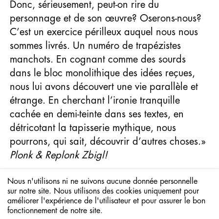
Donc, sérieusement, peut-on rire du
personnage et de son œuvre? Oserons-nous?
C’est un exercice périlleux auquel nous nous
sommes livrés. Un numéro de trapézistes
manchots. En cognant comme des sourds
dans le bloc monolithique des idées reçues,
nous lui avons découvert une vie parallèle et
étrange. En cherchant l’ironie tranquille
cachée en demi-teinte dans ses textes, en
détricotant la tapisserie mythique, nous
pourrons, qui sait, découvrir d’autres choses.»
Plonk & Replonk Zbigl!
L’exposition est accompagnée d’une
Nous n'utilisons ni ne suivons aucune donnée personnelle
JE VISITE !
publication aux éditions Infolio.
sur notre site. Nous utilisons des cookies uniquement pour
améliorer l'expérience de l'utilisateur et pour assurer le bon
VISITE SCOLAIRE
fonctionnement de notre site.