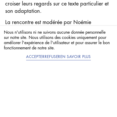
croiser leurs regards sur ce texte particulier et
son adaptation.
La rencontre est modérée par Noémie
Desarzens.
Nous n'utilisons ni ne suivons aucune donnée personnelle
JE VISITE !
sur notre site. Nous utilisons des cookies uniquement pour
Visite libre de
La Muette – espaces littéraires
améliorer l'expérience de l'utilisateur et pour assurer le bon
VISITE SCOLAIRE
sur présentation de la confirmation
fonctionnement de notre site.
d’inscription, le jour même de l’événement.
ACCEPTER
REFUSER
EN SAVOIR PLUS
EN
DE
NEWSLETTER
Crédit photo: Lionel Baier,
Une main muette
, 5’54’’, 2023 ©
Lionel Baier/Musées de Pully
JANVIER
/
NOVEMBRE
/
Programme
REGARDS
ÉVÉNEMENT
ÉVÉNEME
RENCONTRE
CROISÉS
PRÉCÉDENT
PRÉCÉDE